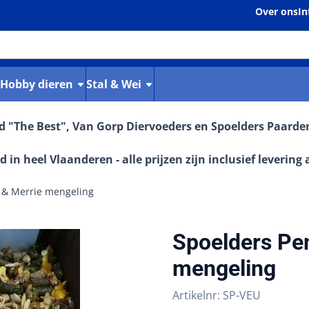
Over ons
In
Hobby dieren
Stal & Wei
od "The Best", Van Gorp Diervoeders en Spoelders Paard
d in heel Vlaanderen - alle prijzen zijn inclusief levering 
 & Merrie mengeling
Spoelders Pe
mengeling
Artikelnr:
SP-VEU