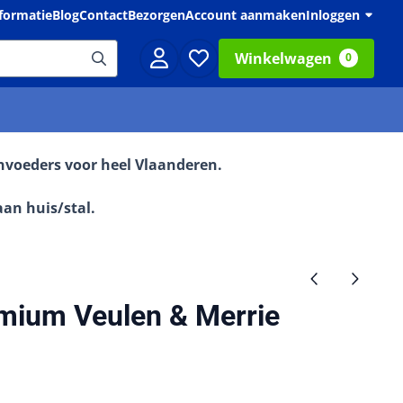
formatie
Blog
Contact
Bezorgen
Account aanmaken
Inloggen
Winkelwagen
0
envoeders voor heel Vlaanderen.
aan huis/stal.
mium Veulen & Merrie