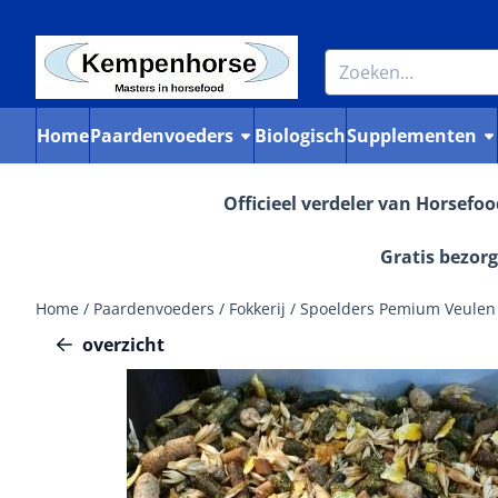
Cookievoorkeuren zijn momenteel gesloten.
Zoeken
Home
Paardenvoeders
Biologisch
Supplementen
Officieel verdeler van Horsefo
Gratis bezorg
Home
/
Paardenvoeders
/
Fokkerij
/
Spoelders Pemium Veulen
overzicht