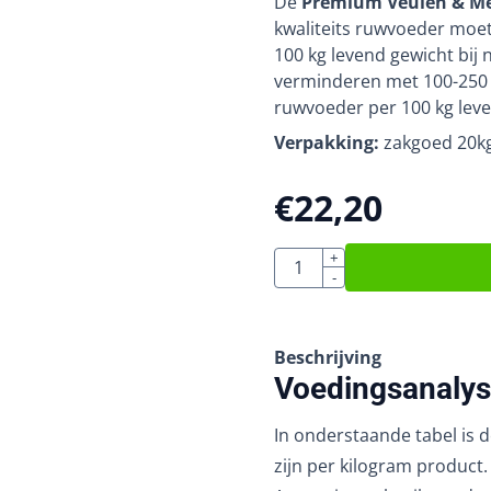
De
Premium Veulen & Me
kwaliteits ruwvoeder moet
100 kg levend gewicht bij
verminderen met 100-250 g
ruwvoeder per 100 kg leve
Verpakking:
zakgoed 20k
€
22,20
Aantal
+
-
Beschrijving
Voedingsanalys
In onderstaande tabel is 
zijn per kilogram product.